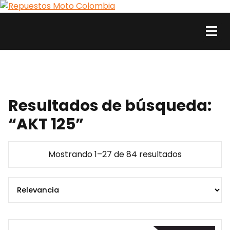
Skip
to
content
Repuestos Moto Colombia
Comercializamos al por mayor y al detal repuestos y accesorios para motos. Aquí
está lo que necesitas
Resultados de búsqueda:
“AKT 125”
Sorted
Mostrando 1–27 de 84 resultados
by
popularity