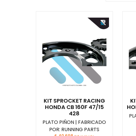
KIT SPROCKET RACING
K
HONDA CB 160F 47/15
HO
428
PL
PLATO PIÑON | FABRICADO
POR: RUNNING PARTS