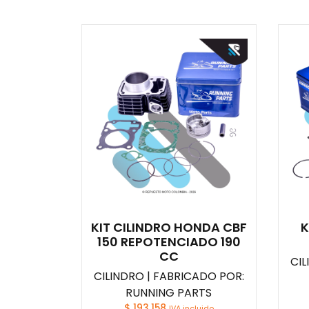
KIT CILINDRO HONDA CBF
K
150 REPOTENCIADO 190
CC
CIL
CILINDRO | FABRICADO POR:
RUNNING PARTS
$
193.158
IVA incluido