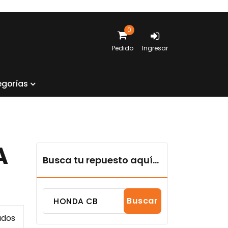
0
Pedido
Ingresar
e
g
o
r
í
a
s
A
Busca tu repuesto aquí...
Buscar
Sorted
ados