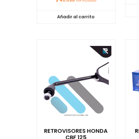
$
40.698
IVA incluido
Añadir al carrito
RETROVISORES HONDA
R
CBF 125