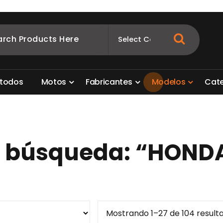
ombia
s para motos. Aquí está lo que necesitas
t
o
d
o
s
M
o
t
o
s
F
a
b
r
i
c
a
n
t
e
s
M
o
d
e
l
o
s
C
a
t
e búsqueda: “HOND
Mostrando 1–27 de 104 result