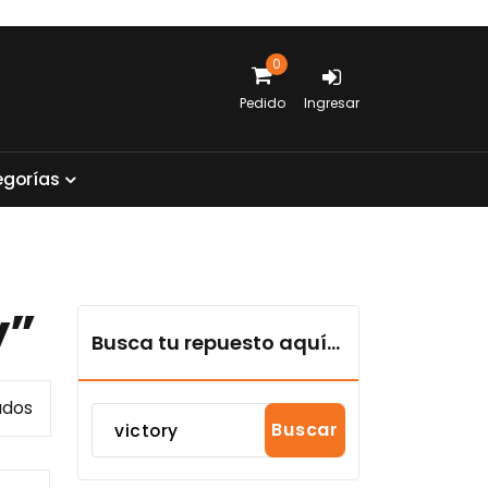
0
Pedido
Ingresar
e
g
o
r
í
a
s
y”
Busca tu repuesto aquí...
Sorted
ados
Buscar
by
popularity