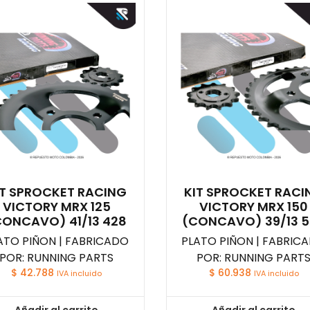
IT SPROCKET RACING
KIT SPROCKET RACI
VICTORY MRX 125
VICTORY MRX 150
CONCAVO) 41/13 428
(CONCAVO) 39/13 
ATO PIÑON | FABRICADO
PLATO PIÑON | FABRIC
POR: RUNNING PARTS
POR: RUNNING PART
$
42.788
$
60.938
IVA incluido
IVA incluido