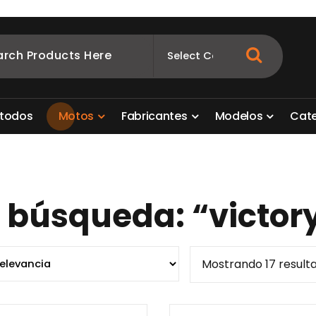
ombia
s para motos. Aquí está lo que necesitas
t
o
d
o
s
M
o
t
o
s
F
a
b
r
i
c
a
n
t
e
s
M
o
d
e
l
o
s
C
a
t
 búsqueda: “victor
Mostrando 17 result