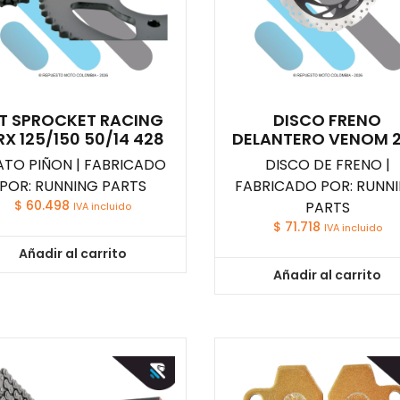
IT SPROCKET RACING
DISCO FRENO
X 125/150 50/14 428
DELANTERO VENOM 
ATO PIÑON | FABRICADO
DISCO DE FRENO |
POR: RUNNING PARTS
FABRICADO POR: RUNN
$
60.498
PARTS
IVA incluido
$
71.718
IVA incluido
Añadir al carrito
Añadir al carrito