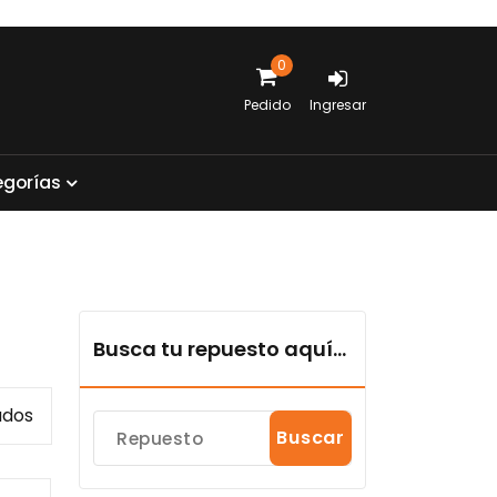
0
Pedido
Ingresar
e
g
o
r
í
a
s
Busca tu repuesto aquí...
Sorted
ados
Buscar
by
popularity