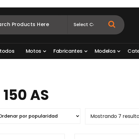
ombia
s para motos. Aquí está lo que necesitas
t
o
d
o
s
M
o
t
o
s
F
a
b
r
i
c
a
n
t
e
s
M
o
d
e
l
o
s
C
a
t
 150 AS
Mostrando 7 result