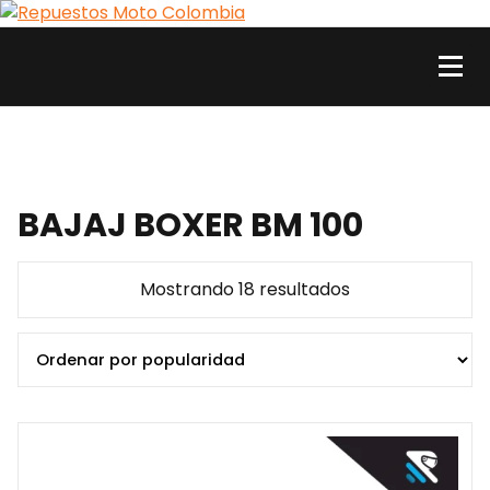
Skip
to
content
Repuestos Moto Colombia
Comercializamos al por mayor y al detal repuestos y accesorios para motos. Aquí
está lo que necesitas
BAJAJ BOXER BM 100
Sorted
Mostrando 18 resultados
by
popularity