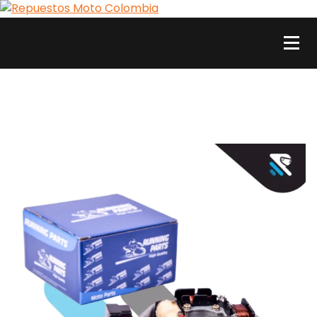
Skip
to
content
Repuestos Moto Colombia
Comercializamos al por mayor y al detal repuestos y accesorios para motos. Aquí
está lo que necesitas