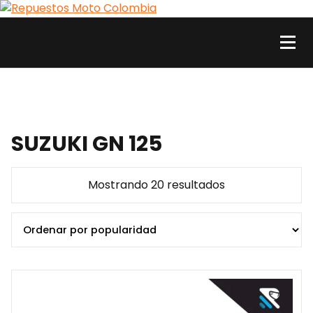
Skip
to
content
Repuestos Moto Colombia
Comercializamos al por mayor y al detal repuestos y accesorios para motos. Aquí
está lo que necesitas
SUZUKI GN 125
Sorted
Mostrando 20 resultados
by
popularity