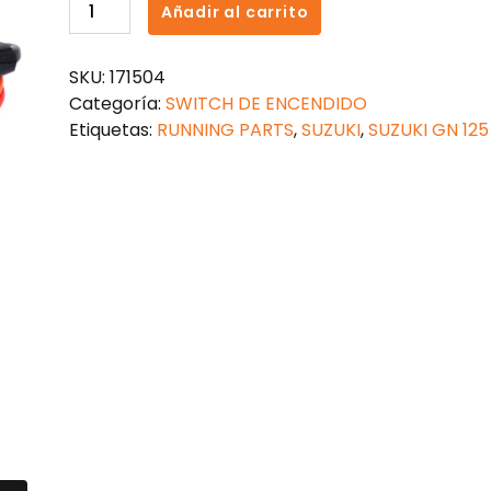
SWITCH
Añadir al carrito
DE
ENCENDIDO
SKU:
171504
SUZUKI
Categoría:
SWITCH DE ENCENDIDO
GN
Etiquetas:
RUNNING PARTS
,
SUZUKI
,
SUZUKI GN 125
125H
METALICO
cantidad