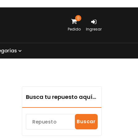
0
Pedido
Ingresar
e
g
o
r
í
a
s
Busca tu repuesto aquí...
Buscar