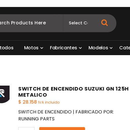
ombia
s para motos. Aquí está lo que necesitas
t
o
d
o
s
M
o
t
o
s
F
a
b
r
i
c
a
n
t
e
s
M
o
d
e
l
o
s
C
a
t
SWITCH DE ENCENDIDO SUZUKI GN 125H
METALICO
$
28.158
IVA incluido
SWITCH DE ENCENDIDO | FABRICADO POR:
RUNNING PARTS