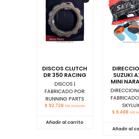
DISCOS CLUTCH
DIRECCI
DR 350 RACING
SUZUKI 
MINI NAR
DISCOS |
DIRECCIONA
FABRICADO POR:
FABRICADO
RUNNING PARTS
SKYLU
$
92.728
IVA incluido
$
6.488
IVA i
Añadir al carrito
Añadir al ca