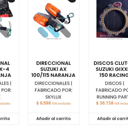
ONAL
DIRECCIONAL
DISCOS CLU
AX-4
SUZUKI AX
SUZUKI GIXX
ANJA
100/115 NARANJA
150 RACIN
LES |
DIRECCIONALES |
DISCOS |
 POR:
FABRICADO POR:
FABRICADO PO
X
SKYLUX
RUNNING PAR
$
6.598
$
36.738
ncluido
IVA incluido
IVA incl
rrito
Añadir al carrito
Añadir al carri