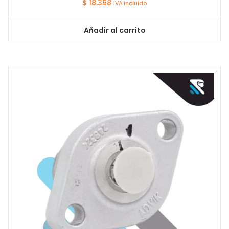
$
18.368
IVA incluido
Añadir al carrito