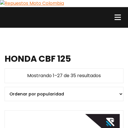
Skip
to
content
Repuestos Moto Colombia
Comercializamos al por mayor y al detal repuestos y accesorios para motos. Aquí
está lo que necesitas
HONDA CBF 125
Sorted
Mostrando 1–27 de 35 resultados
by
popularity