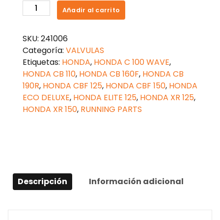
KIT
Añadir al carrito
SELLOS
VALVULAS
SKU:
241006
CBF150
Categoría:
VALVULAS
(2
Etiquetas:
HONDA
,
HONDA C 100 WAVE
,
RESORTES)
HONDA CB 110
,
HONDA CB 160F
,
HONDA CB
cantidad
190R
,
HONDA CBF 125
,
HONDA CBF 150
,
HONDA
ECO DELUXE
,
HONDA ELITE 125
,
HONDA XR 125
,
HONDA XR 150
,
RUNNING PARTS
Descripción
Información adicional