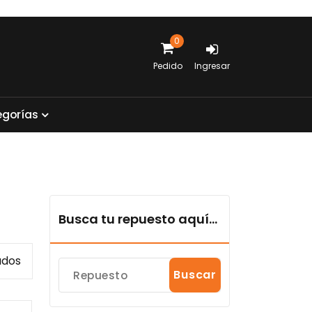
0
Pedido
Ingresar
e
g
o
r
í
a
s
Busca tu repuesto aquí...
Sorted
ados
Buscar
by
popularity