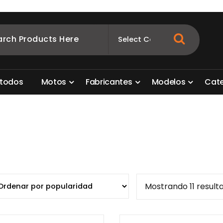
ombia
s para motos. Aquí está lo que necesitas
t
o
d
o
s
M
o
t
o
s
F
a
b
r
i
c
a
n
t
e
s
M
o
d
e
l
o
s
C
a
t
Mostrando 11 result