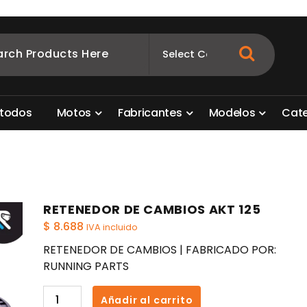
ombia
s para motos. Aquí está lo que necesitas
t
o
d
o
s
M
o
t
o
s
F
a
b
r
i
c
a
n
t
e
s
M
o
d
e
l
o
s
C
a
t
RETENEDOR DE CAMBIOS AKT 125
$
8.688
IVA incluido
RETENEDOR DE CAMBIOS | FABRICADO POR:
RUNNING PARTS
RETENEDOR
Añadir al carrito