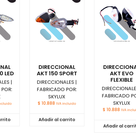
ONAL
DIRECCIONAL
DIRECCION
0 LED
AKT 150 SPORT
AKT EVO
FLEXIBLE
LES |
DIRECCIONALES |
DIRECCIONALE
 POR:
FABRICADO POR:
FABRICADO PO
X
SKYLUX
SKYLUX
$
10.888
ncluido
IVA incluido
$
10.888
IVA inclu
rrito
Añadir al carrito
Añadir al carri