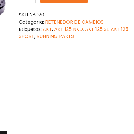
DE
CAMBIOS
SKU:
280201
AKT
Categoría:
RETENEDOR DE CAMBIOS
125
Etiquetas:
AKT
,
AKT 125 NKD
,
AKT 125 SL
,
AKT 125
cantidad
SPORT
,
RUNNING PARTS