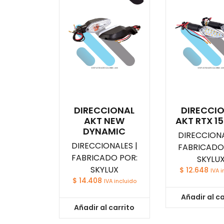
DIRECCIONAL
DIRECCI
AKT NEW
AKT RTX 15
DYNAMIC
DIRECCIONA
DIRECCIONALES |
FABRICADO
FABRICADO POR:
SKYLU
SKYLUX
$
12.648
IVA i
$
14.408
IVA incluido
Añadir al ca
Añadir al carrito