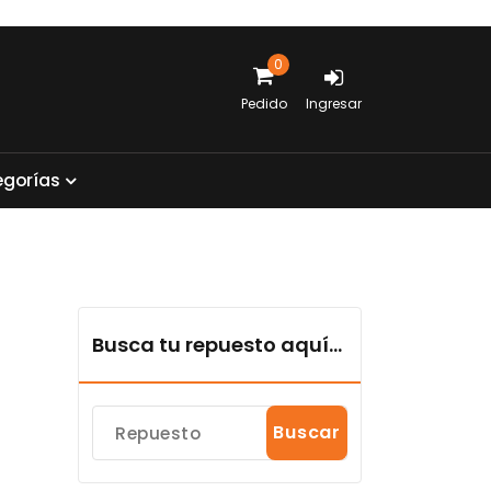
0
Pedido
Ingresar
e
g
o
r
í
a
s
Busca tu repuesto aquí...
Buscar