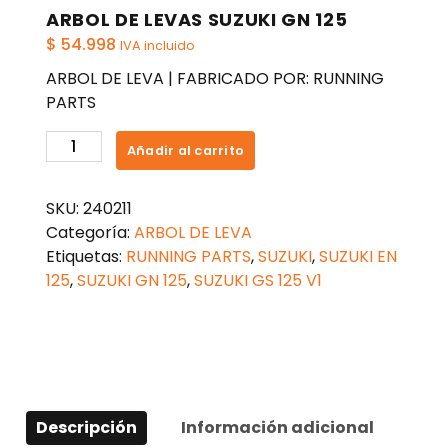
ARBOL DE LEVAS SUZUKI GN 125
$
54.998
IVA incluido
ARBOL DE LEVA | FABRICADO POR: RUNNING
PARTS
ARBOL
Añadir al carrito
DE
LEVAS
SKU:
240211
SUZUKI
Categoría:
ARBOL DE LEVA
GN
Etiquetas:
RUNNING PARTS
,
SUZUKI
,
SUZUKI EN
125
125
,
SUZUKI GN 125
,
SUZUKI GS 125 V1
cantidad
Descripción
Información adicional