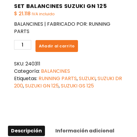
SET BALANCINES SUZUKI GN 125
$
21.118
IVA incluido
BALANCINES | FABRICADO POR: RUNNING
PARTS
SET
Añadir al carrito
BALANCINES
SUZUKI
SKU:
240311
GN
Categoría:
BALANCINES
125
Etiquetas:
RUNNING PARTS
,
SUZUKI
,
SUZUKI DR
cantidad
200
,
SUZUKI GN 125
,
SUZUKI GS 125
Descripción
Información adicional