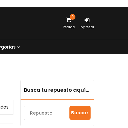
0
Pedido
Ingresar
e
g
o
r
í
a
s
Busca tu repuesto aquí...
Sorted
ados
Buscar
by
popularity