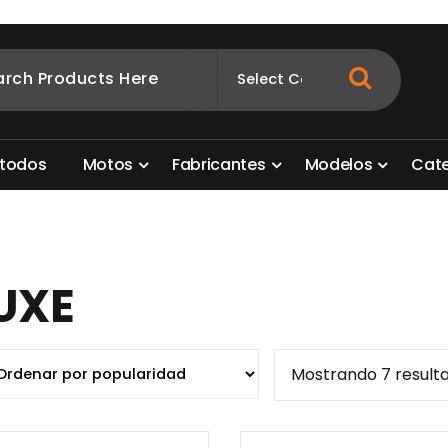
ombia
s para motos. Aquí está lo que necesitas
t
o
d
o
s
M
o
t
o
s
F
a
b
r
i
c
a
n
t
e
s
M
o
d
e
l
o
s
C
a
t
UXE
Mostrando 7 result