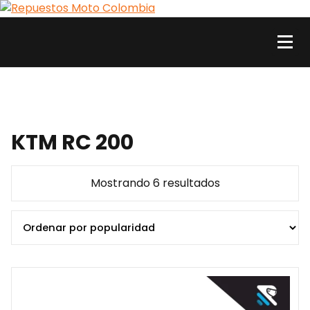
Skip
to
content
Repuestos Moto Colombia
Comercializamos al por mayor y al detal repuestos y accesorios para motos. Aquí
está lo que necesitas
KTM RC 200
Sorted
Mostrando 6 resultados
by
popularity