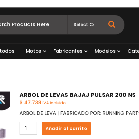
ombia
s para motos. Aquí está lo que necesitas
t
o
d
o
s
M
o
t
o
s
F
a
b
r
i
c
a
n
t
e
s
M
o
d
e
l
o
s
C
a
t
ARBOL DE LEVAS BAJAJ PULSAR 200 NS
$
47.738
IVA incluido
ARBOL DE LEVA | FABRICADO POR: RUNNING PART
ARBOL
Añadir al carrito
DE