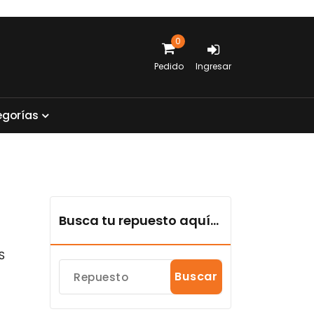
0
Pedido
Ingresar
e
g
o
r
í
a
s
Busca tu repuesto aquí...
S
Buscar