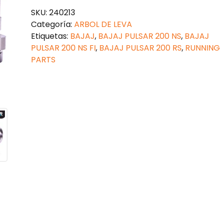
LEVAS
SKU:
240213
BAJAJ
Categoría:
ARBOL DE LEVA
PULSAR
Etiquetas:
BAJAJ
,
BAJAJ PULSAR 200 NS
,
BAJAJ
200
PULSAR 200 NS FI
,
BAJAJ PULSAR 200 RS
,
RUNNING
NS
PARTS
cantidad