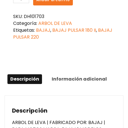
DE
LEVAS
SKU:
DH101703
PULSAR
Categoría:
ARBOL DE LEVA
180
Etiquetas:
BAJAJ
,
BAJAJ PULSAR 180 II
,
BAJAJ
II
PULSAR 220
cantidad
Descripción
Información adicional
Descripción
ARBOL DE LEVA | FABRICADO POR: BAJAJ |