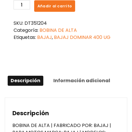
BOBINA
Añadir al carrito
DE
ALTA
SKU:
DT351204
IZQUIERDA
Categoría:
BOBINA DE ALTA
DOMINAR
Etiquetas:
BAJAJ
,
BAJAJ DOMINAR 400 UG
400
UG
cantidad
Descripción
Información adicional
Descripción
BOBINA DE ALTA | FABRICADO POR: BAJAJ |