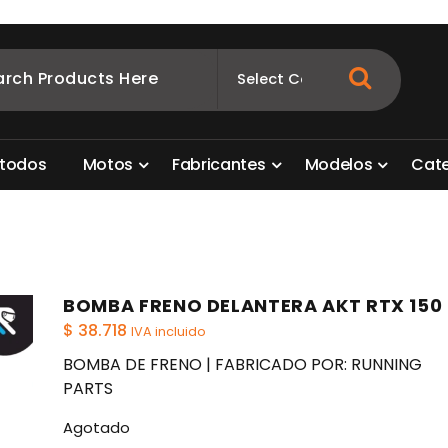
ombia
s para motos. Aquí está lo que necesitas
t
o
d
o
s
M
o
t
o
s
F
a
b
r
i
c
a
n
t
e
s
M
o
d
e
l
o
s
C
a
t
BOMBA FRENO DELANTERA AKT RTX 150
$
38.718
IVA incluido
BOMBA DE FRENO | FABRICADO POR: RUNNING
PARTS
Agotado