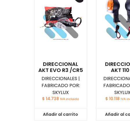
DIRECCIONAL
DIRECCI
AKT EVO R3 /CR5
AKT 110
DIRECCIONALES |
DIRECCIONA
FABRICADO POR:
FABRICADO
SKYLUX
SKYLU
$
14.738
$
10.118
IVA incluido
IVA i
Añadir al carrito
Añadir al ca