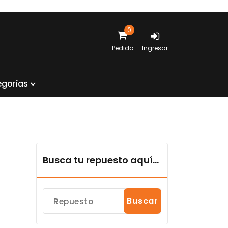
0
Pedido
Ingresar
e
g
o
r
í
a
s
Busca tu repuesto aquí...
Buscar