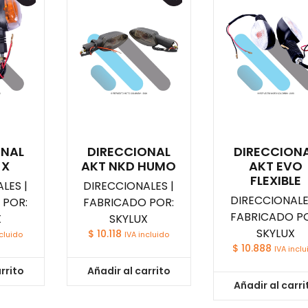
ONAL
DIRECCIONAL
DIRECCION
 X
AKT NKD HUMO
AKT EVO
FLEXIBLE
LES |
DIRECCIONALES |
DIRECCIONALE
 POR:
FABRICADO POR:
FABRICADO PO
X
SKYLUX
SKYLUX
$
10.118
ncluido
IVA incluido
$
10.888
IVA inclu
rrito
Añadir al carrito
Añadir al carri