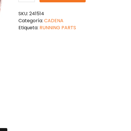
RUNNING
PARTS
SKU:
241514
RACING
Categoría:
CADENA
REFORZADA
Etiqueta:
RUNNING PARTS
428H-
120
cantidad