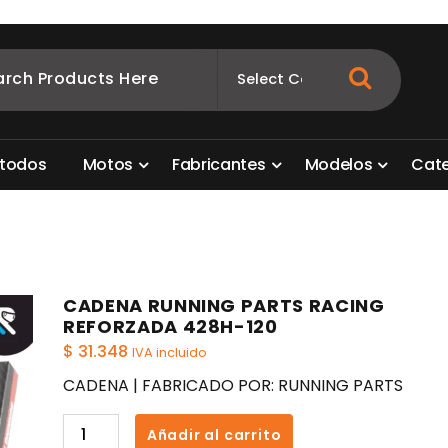
ombia
s para motos. Aquí está lo que necesitas
t
o
d
o
s
M
o
t
o
s
F
a
b
r
i
c
a
n
t
e
s
M
o
d
e
l
o
s
C
a
t
CADENA RUNNING PARTS RACING
REFORZADA 428H-120
$
31.348
IVA incluido
CADENA | FABRICADO POR: RUNNING PARTS
CADENA
Añadir al carrito