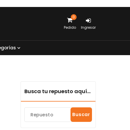
0
Pedido
Ingresar
e
g
o
r
í
a
s
Busca tu repuesto aquí...
Buscar