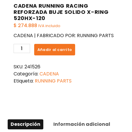
CADENA RUNNING RACING
REFORZADA BUJE SOLIDO X-RING
520HX-120
$
274.888
IVA incluido
CADENA | FABRICADO POR: RUNNING PARTS
CADENA
Añadir al carrito
RUNNING
RACING
SKU:
241526
REFORZADA
Categoría:
CADENA
BUJE
Etiqueta:
RUNNING PARTS
SOLIDO
X-
RING
520HX-
120
cantidad
Descripción
Información adicional