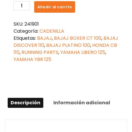
CADENILLA
Añadir al carrito
BOXER
CT
SKU:
241901
100
Categoría:
CADENILLA
25H
Etiquetas:
BAJAJ
,
BAJAJ BOXER CT 100
,
BAJAJ
88L
DISCOVER 110
,
BAJAJ PLATINO 100
,
HONDA CB
cantidad
110
,
RUNNING PARTS
,
YAMAHA LIBERO 125
,
YAMAHA YBR 125
Descripción
Información adicional