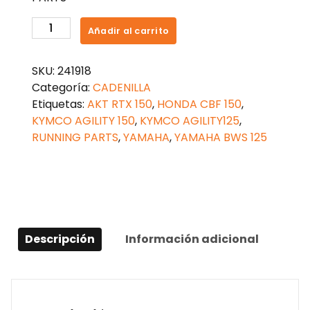
CADENILLA
Añadir al carrito
YAMAHA
BWS
SKU:
241918
125
Categoría:
CADENILLA
2X3
Etiquetas:
AKT RTX 150
,
HONDA CBF 150
,
94L
KYMCO AGILITY 150
,
KYMCO AGILITY125
,
cantidad
RUNNING PARTS
,
YAMAHA
,
YAMAHA BWS 125
Descripción
Información adicional