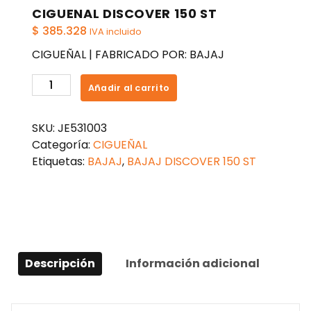
CIGUENAL DISCOVER 150 ST
$
385.328
IVA incluido
CIGUEÑAL | FABRICADO POR: BAJAJ
CIGUENAL
Añadir al carrito
DISCOVER
150
SKU:
JE531003
ST
Categoría:
CIGUEÑAL
cantidad
Etiquetas:
BAJAJ
,
BAJAJ DISCOVER 150 ST
Descripción
Información adicional