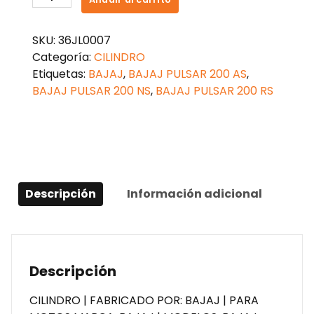
PULSAR
200
SKU:
36JL0007
NS
Categoría:
CILINDRO
cantidad
Etiquetas:
BAJAJ
,
BAJAJ PULSAR 200 AS
,
BAJAJ PULSAR 200 NS
,
BAJAJ PULSAR 200 RS
Descripción
Información adicional
Descripción
CILINDRO | FABRICADO POR: BAJAJ | PARA