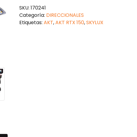
RTX
SKU:
170241
150
Categoría:
DIRECCIONALES
LED
Etiquetas:
AKT
,
AKT RTX 150
,
SKYLUX
cantidad