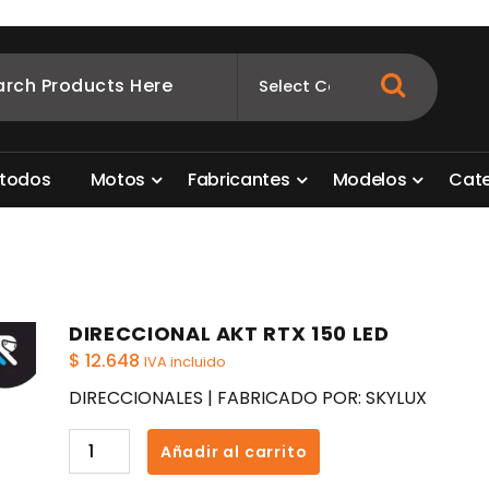
ombia
s para motos. Aquí está lo que necesitas
t
o
d
o
s
M
o
t
o
s
F
a
b
r
i
c
a
n
t
e
s
M
o
d
e
l
o
s
C
a
t
DIRECCIONAL AKT RTX 150 LED
$
12.648
IVA incluido
DIRECCIONALES | FABRICADO POR: SKYLUX
DIRECCIONAL
Añadir al carrito
AKT