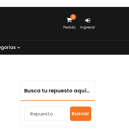
0
Pedido
Ingresar
e
g
o
r
í
a
s
Busca tu repuesto aquí...
Buscar