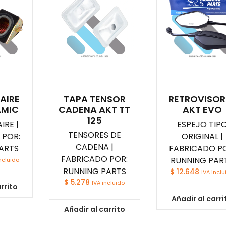
 AIRE
TAPA TENSOR
RETROVISOR
AMIC
CADENA AKT TT
AKT EVO
125
IRE |
ESPEJO TIP
TENSORES DE
 POR:
ORIGINAL |
CADENA |
ARTS
FABRICADO PO
FABRICADO POR:
RUNNING PAR
ncluido
RUNNING PARTS
$
12.648
IVA inclu
$
5.278
IVA incluido
rrito
Añadir al carri
Añadir al carrito