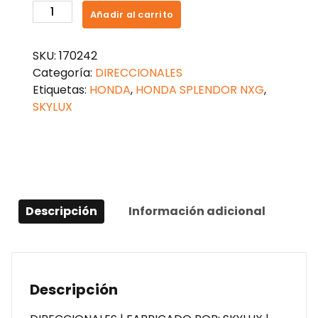
DIRECCIONAL
Añadir al carrito
HONDA
SPLENDOR
SKU:
170242
NXG
Categoría:
DIRECCIONALES
cantidad
Etiquetas:
HONDA
,
HONDA SPLENDOR NXG
,
SKYLUX
Descripción
Información adicional
Descripción