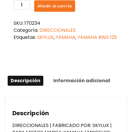
DIRECCIONAL
Añadir al carrito
YAMAHA
BWS
SKU:
170234
125
Categoría:
DIRECCIONALES
NARANJA
Etiquetas:
SKYLUX
,
YAMAHA
,
YAMAHA BWS 125
DELANTERA
cantidad
Descripción
Información adicional
Descripción
DIRECCIONALES | FABRICADO POR: SKYLUX |