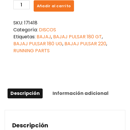
DISCOS
Añadir al carrito
CLUTCH
BAJAJ
SKU:
171418
PULSAR
Categoría:
DISCOS
180
Etiquetas:
BAJAJ
,
BAJAJ PULSAR 180 GT
,
UG
BAJAJ PULSAR 180 UG
,
BAJAJ PULSAR 220
,
RACING
RUNNING PARTS
cantidad
Descripción
Información adicional
Descripción