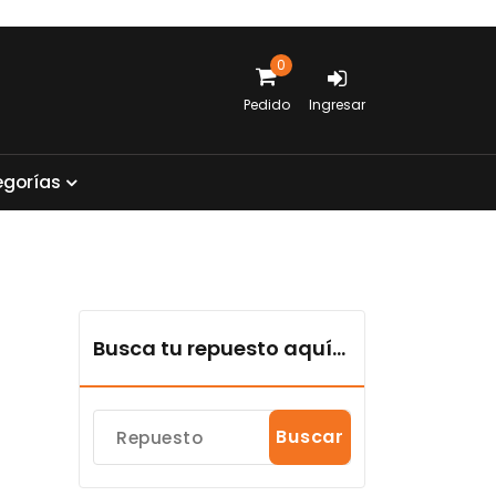
0
Pedido
Ingresar
e
g
o
r
í
a
s
Busca tu repuesto aquí...
Buscar