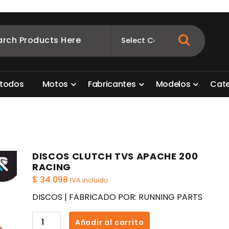
ombia
s para motos. Aquí está lo que necesitas
t
o
d
o
s
M
o
t
o
s
F
a
b
r
i
c
a
n
t
e
s
M
o
d
e
l
o
s
C
a
t
DISCOS CLUTCH TVS APACHE 200
RACING
$
34.098
IVA incluido
DISCOS | FABRICADO POR: RUNNING PARTS
DISCOS
Añadir al carrito