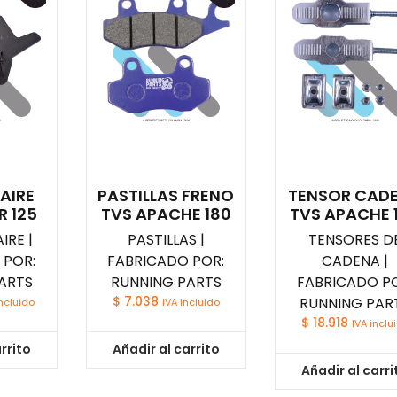
 AIRE
PASTILLAS FRENO
TENSOR CAD
R 125
TVS APACHE 180
TVS APACHE 
IRE |
PASTILLAS |
TENSORES D
 POR:
FABRICADO POR:
CADENA |
ARTS
RUNNING PARTS
FABRICADO PO
$
7.038
RUNNING PAR
incluido
IVA incluido
$
18.918
IVA inclu
rrito
Añadir al carrito
Añadir al carri