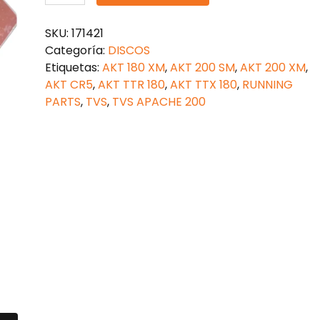
CLUTCH
TVS
SKU:
171421
APACHE
Categoría:
DISCOS
200
Etiquetas:
AKT 180 XM
,
AKT 200 SM
,
AKT 200 XM
,
RACING
AKT CR5
,
AKT TTR 180
,
AKT TTX 180
,
RUNNING
cantidad
PARTS
,
TVS
,
TVS APACHE 200