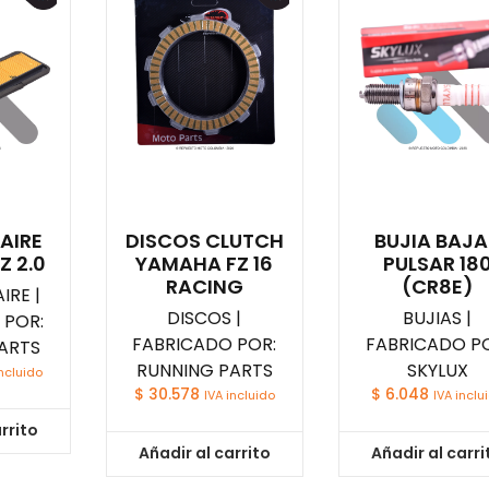
 AIRE
DISCOS CLUTCH
BUJIA BAJA
Z 2.0
YAMAHA FZ 16
PULSAR 18
RACING
(CR8E)
IRE |
DISCOS |
BUJIAS |
 POR:
FABRICADO POR:
FABRICADO PO
ARTS
RUNNING PARTS
SKYLUX
incluido
$
30.578
$
6.048
IVA incluido
IVA inclu
rrito
Añadir al carrito
Añadir al carri