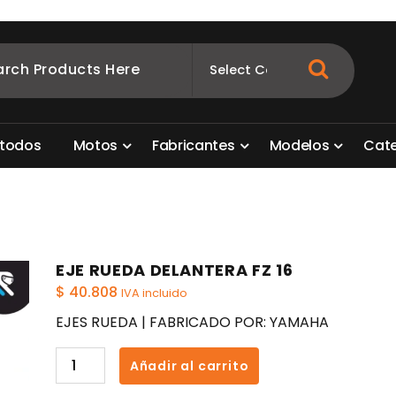
ombia
s para motos. Aquí está lo que necesitas
t
o
d
o
s
M
o
t
o
s
F
a
b
r
i
c
a
n
t
e
s
M
o
d
e
l
o
s
C
a
t
EJE RUEDA DELANTERA FZ 16
$
40.808
IVA incluido
EJES RUEDA | FABRICADO POR: YAMAHA
EJE
Añadir al carrito
RUEDA