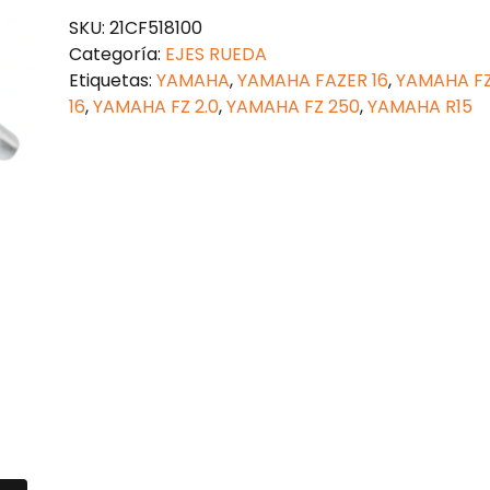
DELANTERA
SKU:
21CF518100
FZ
Categoría:
EJES RUEDA
16
Etiquetas:
YAMAHA
,
YAMAHA FAZER 16
,
YAMAHA F
cantidad
16
,
YAMAHA FZ 2.0
,
YAMAHA FZ 250
,
YAMAHA R15