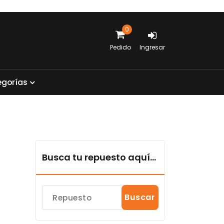
0
Pedido
Ingresar
e
g
o
r
í
a
s
Busca tu repuesto aquí...
Buscar