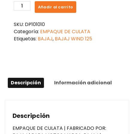
EMPAQUE
Añadir al carrito
CULATA
WIND
SKU:
DP101010
125
Categoría:
EMPAQUE DE CULATA
cantidad
Etiquetas:
BAJAJ
,
BAJAJ WIND 125
Descripción
Información adicional
Descripción
EMPAQUE DE CULATA | FABRICADO POR: