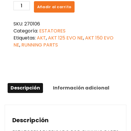
ESTATOR
Añadir al carrito
AKT
150
SKU:
270106
NE
Categoría:
ESTATORES
cantidad
Etiquetas:
AKT
,
AKT 125 EVO NE
,
AKT 150 EVO
NE
,
RUNNING PARTS
Descripción
Información adicional
Descripción