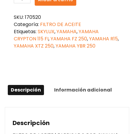
DE
ACEITE
SKU:
170520
R15/FZ
Categoría:
FILTRO DE ACEITE
2.0
Etiquetas:
SKYLUX
,
YAMAHA
,
YAMAHA
cantidad
CRYPTON 115 FI
,
YAMAHA FZ 250
,
YAMAHA R15
,
YAMAHA XTZ 250
,
YAMAHA YBR 250
Descripción
Información adicional
Descripción