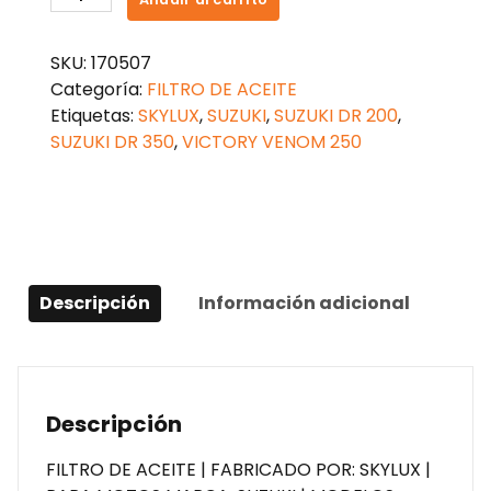
DE
ACEITE
SKU:
170507
SUZUKI
Categoría:
FILTRO DE ACEITE
DR
Etiquetas:
SKYLUX
,
SUZUKI
,
SUZUKI DR 200
,
350
SUZUKI DR 350
,
VICTORY VENOM 250
cantidad
Descripción
Información adicional
Descripción
FILTRO DE ACEITE | FABRICADO POR: SKYLUX |