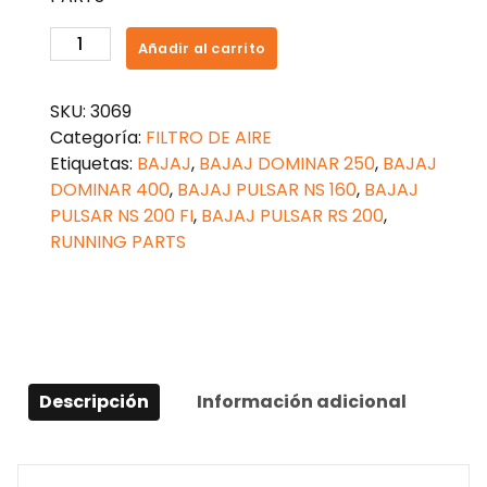
FILTRO
Añadir al carrito
DE
AIRE
SKU:
3069
BAJAJ
Categoría:
FILTRO DE AIRE
PULSAR
Etiquetas:
BAJAJ
,
BAJAJ DOMINAR 250
,
BAJAJ
RS
DOMINAR 400
,
BAJAJ PULSAR NS 160
,
BAJAJ
200
PULSAR NS 200 FI
,
BAJAJ PULSAR RS 200
,
cantidad
RUNNING PARTS
Descripción
Información adicional