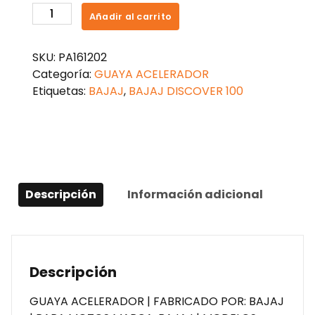
GUAYA
Añadir al carrito
ACELERADOR
DISCOVER
SKU:
PA161202
100
Categoría:
GUAYA ACELERADOR
cantidad
Etiquetas:
BAJAJ
,
BAJAJ DISCOVER 100
Descripción
Información adicional
Descripción
GUAYA ACELERADOR | FABRICADO POR: BAJAJ