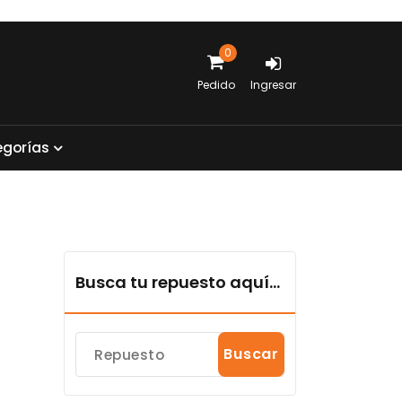
0
Pedido
Ingresar
e
g
o
r
í
a
s
Busca tu repuesto aquí...
Buscar