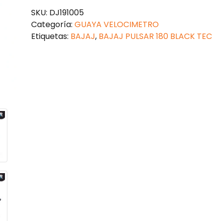
PULSAR
SKU:
DJ191005
180
Categoría:
GUAYA VELOCIMETRO
cantidad
Etiquetas:
BAJAJ
,
BAJAJ PULSAR 180 BLACK TEC