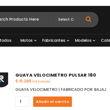
ombia
s para motos. Aquí está lo que necesitas
t
o
d
o
s
M
o
t
o
s
F
a
b
r
i
c
a
n
t
e
s
M
o
d
e
l
o
s
C
a
t
GUAYA VELOCIMETRO PULSAR 180
$
15.288
IVA incluido
GUAYA VELOCIMETRO | FABRICADO POR: BAJAJ
GUAYA
Añadir al carrito
VELOCIMETRO