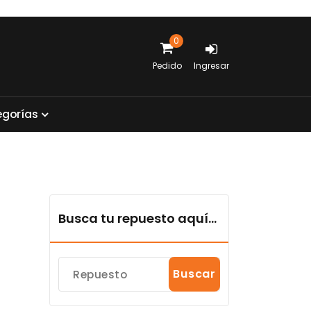
0
Pedido
Ingresar
e
g
o
r
í
a
s
Busca tu repuesto aquí...
Buscar