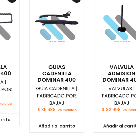
LLA
GUIAS
VALVULA
 400
CADENILLA
ADMISION
DOMINAR 400
DOMINAR 4
A |
GUIA CADENILLA |
VALVULAS |
 POR:
FABRICADO POR:
FABRICADO PO
BAJAJ
BAJAJ
incluido
$
35.638
$
32.998
IVA incluido
IVA incl
rrito
Añadir al carrito
Añadir al carri