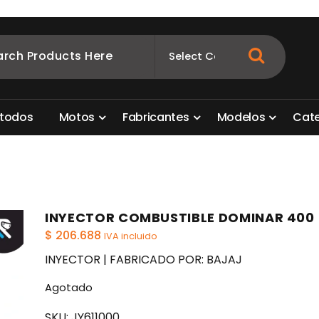
ombia
s para motos. Aquí está lo que necesitas
t
o
d
o
s
M
o
t
o
s
F
a
b
r
i
c
a
n
t
e
s
M
o
d
e
l
o
s
C
a
t
INYECTOR COMBUSTIBLE DOMINAR 400
$
206.688
IVA incluido
INYECTOR | FABRICADO POR: BAJAJ
Agotado
SKU:
JY611000