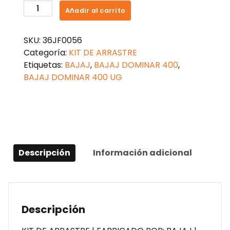
KIT
Añadir al carrito
ARRASTRE
CADENA
SKU:
36JF0056
DOMINAR
Categoría:
KIT DE ARRASTRE
400
Etiquetas:
BAJAJ
,
BAJAJ DOMINAR 400
,
cantidad
BAJAJ DOMINAR 400 UG
Descripción
Información adicional
Descripción