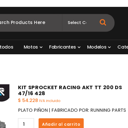
ombia
s para motos. Aquí está lo que necesitas
t
o
d
o
s
M
o
t
o
s
F
a
b
r
i
c
a
n
t
e
s
M
o
d
e
l
o
s
C
a
t
KIT SPROCKET RACING AKT TT 200 DS
47/16 428
$
54.228
IVA incluido
PLATO PIÑON | FABRICADO POR: RUNNING PARTS
KIT
Añadir al carrito