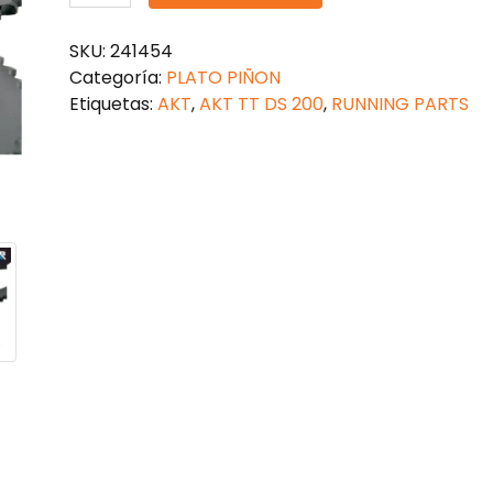
SPROCKET
RACING
SKU:
241454
AKT
Categoría:
PLATO PIÑON
TT
Etiquetas:
AKT
,
AKT TT DS 200
,
RUNNING PARTS
200
DS
47/16
428
cantidad