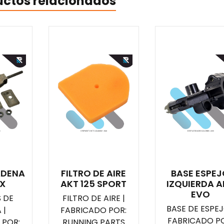
uctos relacionados
ADENA
FILTRO DE AIRE
BASE ESPE
TX
AKT 125 SPORT
IZQUIERDA A
EVO
 DE
FILTRO DE AIRE |
BASE DE ESPEJ
 |
FABRICADO POR:
FABRICADO PO
 POR:
RUNNING PARTS