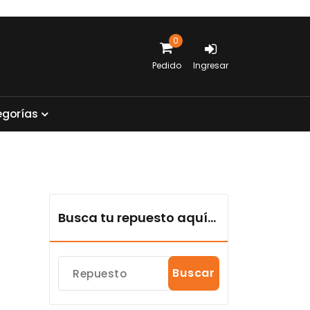
0
Pedido
Ingresar
e
g
o
r
í
a
s
Busca tu repuesto aquí...
Buscar