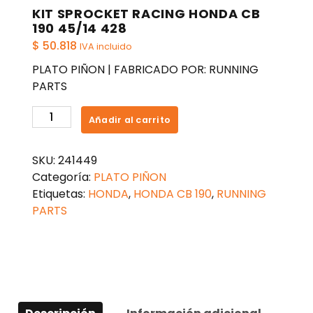
KIT SPROCKET RACING HONDA CB
190 45/14 428
$
50.818
IVA incluido
PLATO PIÑON | FABRICADO POR: RUNNING
PARTS
KIT
Añadir al carrito
SPROCKET
RACING
SKU:
241449
HONDA
Categoría:
PLATO PIÑON
CB
Etiquetas:
HONDA
,
HONDA CB 190
,
RUNNING
190
PARTS
45/14
428
cantidad