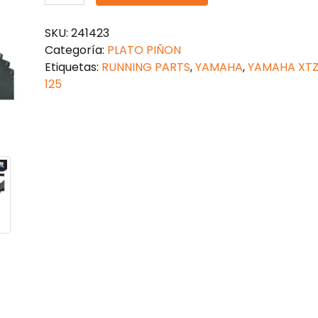
SPROCKET
RACING
SKU:
241423
XTZ
Categoría:
PLATO PIÑON
125
Etiquetas:
RUNNING PARTS
,
YAMAHA
,
YAMAHA XT
48/14
125
428
cantidad