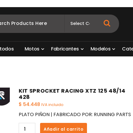
ombia
s para motos. Aquí está lo que necesitas
t
o
d
o
s
M
o
t
o
s
F
a
b
r
i
c
a
n
t
e
s
M
o
d
e
l
o
s
C
a
t
KIT SPROCKET RACING XTZ 125 48/14
428
$
54.448
IVA incluido
PLATO PIÑON | FABRICADO POR: RUNNING PARTS
KIT
Añadir al carrito