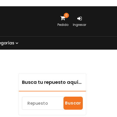
0
Pedido
Ingresar
e
g
o
r
í
a
s
Busca tu repuesto aquí...
Buscar