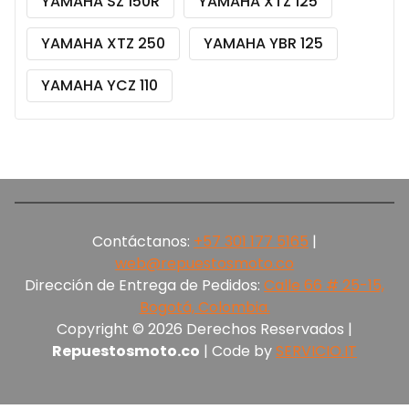
YAMAHA SZ 150R
YAMAHA XTZ 125
YAMAHA XTZ 250
YAMAHA YBR 125
YAMAHA YCZ 110
Contáctanos:
+57 301 177 5165‬
|
web@repuestosmoto.co
Dirección de Entrega de Pedidos:
Calle 66 # 25-15,
Bogotá, Colombia.
Copyright © 2026 Derechos Reservados |
Repuestosmoto.co
| Code by
SERVICIO.IT