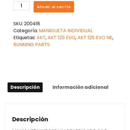
MANIGUETA
Añadir al carrito
FRENO
AKT
SKU:
200418
AK125
Categoría:
MANIGUETA INDIVIDUAL
EVO
Etiquetas:
AKT
,
AKT 125 EVO
,
AKT 125 EVO NE
,
cantidad
RUNNING PARTS
Descripción
Información adicional
Descripción