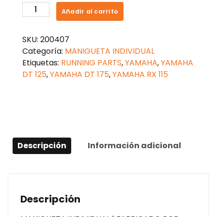
MANIGUETA
Añadir al carrito
FRENO
YAMAHA
SKU:
200407
DT
Categoría:
MANIGUETA INDIVIDUAL
125
Etiquetas:
RUNNING PARTS
,
YAMAHA
,
YAMAHA
cantidad
DT 125
,
YAMAHA DT 175
,
YAMAHA RX 115
Descripción
Información adicional
Descripción