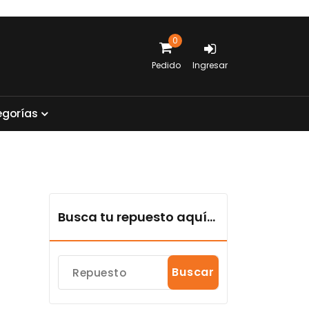
0
Pedido
Ingresar
e
g
o
r
í
a
s
Busca tu repuesto aquí...
Buscar