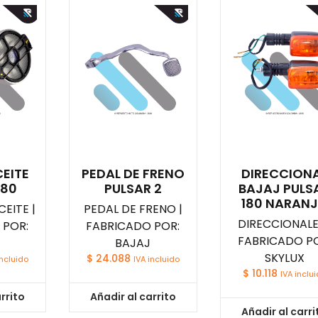
EITE
PEDAL DE FRENO
DIRECCION
180
PULSAR 2
BAJAJ PULS
180 NARAN
EITE |
PEDAL DE FRENO |
DIRECCIONALE
 POR:
FABRICADO POR:
FABRICADO PO
BAJAJ
SKYLUX
$
24.088
incluido
IVA incluido
$
10.118
IVA inclu
rrito
Añadir al carrito
Añadir al carri