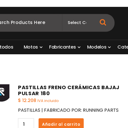
ombia
s para motos. Aquí está lo que necesitas
t
o
d
o
s
M
o
t
o
s
F
a
b
r
i
c
a
n
t
e
s
M
o
d
e
l
o
s
C
a
t
PASTILLAS FRENO CERÁMICAS BAJAJ
PULSAR 180
$
12.208
IVA incluido
PASTILLAS | FABRICADO POR: RUNNING PARTS
PASTILLAS
Añadir al carrito