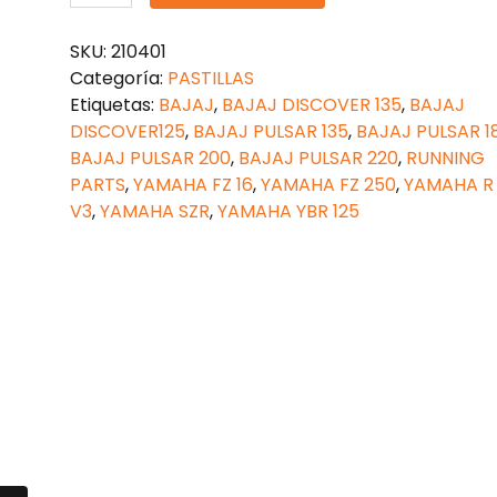
FRENO
CERÁMICAS
SKU:
210401
BAJAJ
Categoría:
PASTILLAS
PULSAR
Etiquetas:
BAJAJ
,
BAJAJ DISCOVER 135
,
BAJAJ
180
DISCOVER125
,
BAJAJ PULSAR 135
,
BAJAJ PULSAR 1
cantidad
BAJAJ PULSAR 200
,
BAJAJ PULSAR 220
,
RUNNING
PARTS
,
YAMAHA FZ 16
,
YAMAHA FZ 250
,
YAMAHA R 
V3
,
YAMAHA SZR
,
YAMAHA YBR 125