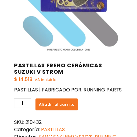
PASTILLAS FRENO CERÁMICAS
SUZUKI V STROM
$
14.518
IVA incluido
PASTILLAS | FABRICADO POR: RUNNING PARTS
PASTILLAS
Añadir al carrito
FRENO
CERÁMICAS
SKU:
210432
SUZUKI
Categoría:
PASTILLAS
V
Etiquetas:
KAWASAKI 650 VERSYS
,
RUNNING