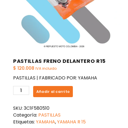
PASTILLAS FRENO DELANTERO R15
$
120.008
IVA incluido
PASTILLAS | FABRICADO POR: YAMAHA
PASTILLAS
Añadir al carrito
FRENO
DELANTERO
SKU:
3C1F580510
R15
Categoría:
PASTILLAS
cantidad
Etiquetas:
YAMAHA
,
YAMAHA R 15