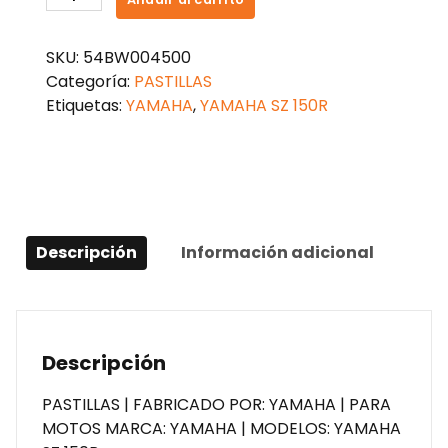
FRENO
SZ
SKU:
54BW004500
15R
Categoría:
PASTILLAS
cantidad
Etiquetas:
YAMAHA
,
YAMAHA SZ 150R
Descripción
Información adicional
Descripción
PASTILLAS | FABRICADO POR: YAMAHA | PARA
MOTOS MARCA: YAMAHA | MODELOS: YAMAHA